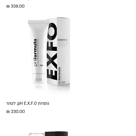
מחיר
נוסחת pH E.X.F.O. לטהר
מחיר