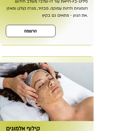
פילינג-ביו-חייאת עור דו-שלבי: משלב חידוש
חומציות ולחות עמוקה. מבהיר, מגרה קולגן ומאזן
את הגוון - מתאים גם בקיץ.
הרשמה
קילוף אלמוגים