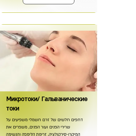
Микротоки/ Гальванические
токи
דחפים חלשים של זרם חשמלי משפיעים על
שרירי הפנים ועור הפנים, משפרים את
המיקרו-סירקולציה, זרימת הלימפה והנשימה