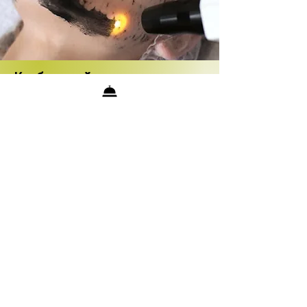
Карбоновый пилинг
ג'ל פחמן מוחל על העור ומופעל באמצעות לייזר.
ההליך מנקה לעומק את הנקבוביות, מפחית
שומניות ומאזן את מרקם העור.
העור הופך חלק, מט ורענן לאחר הטיפול הראשון.
הרשמה