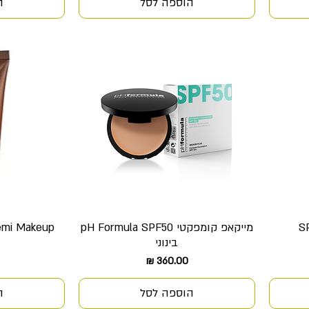
הוספה לסל
ה
מייקאפ קומפקטי pH Formula SPF50
emi Makeup
תצוגה מהירה
ת
בינוני
מחיר
הוספה לסל
ה