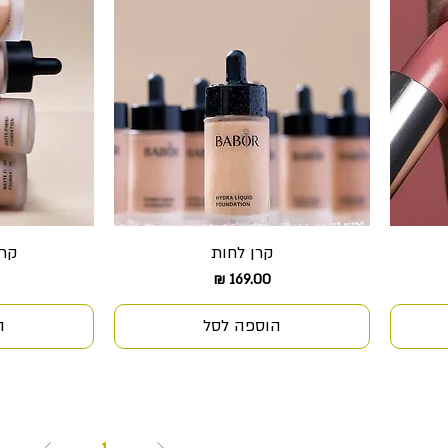
קרן לחות
קרן fying
תצוגה מהירה
ת
מחיר
הוספה לסל
ה