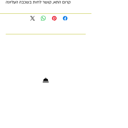
קרום התא, קושר לחות בשכבה העליונה
של העור, שומר על איזון חילופי המים בכל
רמות העור, מקדם את שיקומו ושומר על
גמישות וברק.
מסיר ביעילות לכלוך ושאריות איפור, שומר
על רמת pH מאוזנת ואינו מייבש את העור.
מתאים לכל סוגי העור ולשימוש יומיומי
בוקר וערב.
+972 53-5200903
info@cosmetologytelaviv.com