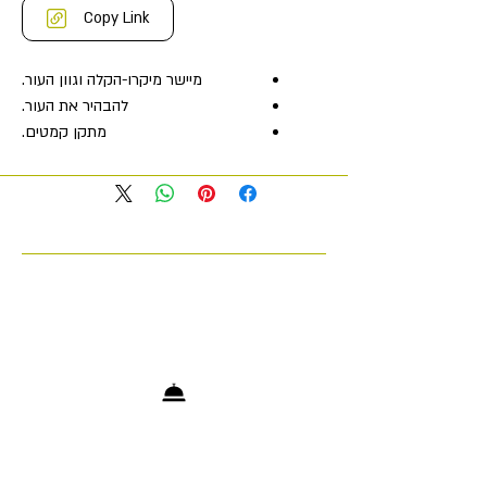
Copy Link
מיישר מיקרו-הקלה וגוון העור.
להבהיר את העור.
מתקן קמטים.
ממריץ את סינתזת הקולגן.
תוצאה:
עור חלק, חלק וזוהר.
כולל שילוב של 20% ויטמין C יציבות
ומרוכזות, חומצה לינולנית הקשורה לעור
ויעילות של כפול משקל מולקולרי נמוך
וחומצות היאלורוניות דו-ממדיות כפול
משקל מולקולרי גבוה, אמפולות ויטמין C
מבהירות ומאזנות את הגוון, מתקנות קווים
עדינים וקמטים ומגינות עור מהזדקנות
מוקדמת הנגרמת מלחץ חמצוני.
83%* הבחינו יותר ברק לאחר שימוש
אחד בלבד;
לאחר שבוע של שימוש, 83%