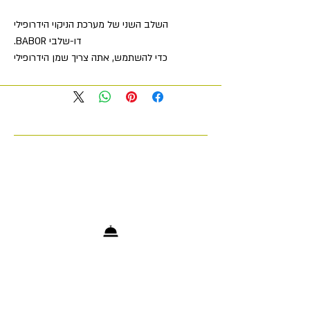
השלב השני של מערכת הניקוי הידרופילי
דו-שלבי BABOR.
כדי להשתמש, אתה צריך שמן הידרופילי
BABOR.
אין צורך בטוניק.
מרגיע ומטפל בעדינות בעור, שומר על
שלמות מחסום העור ואיזון מיקרוביום
בריא.
הכנה אופטימלית של העור לטיפול.
התוצאה:
עור רך עם זוהר בריא, נקי בליבת
הנקבוביות.
פיטוקומפלקסים שפותחו על פי סוג העור
הפרטני מספקים השפעות ארומטיות
וטיפול בשלב הניקוי.
כיצד להשתמש:
מרחו 4 משאבות של שמן הידרופילי על
עור יבש של הפנים, הצוואר והמחשוף;
לפזר באופן שווה ולעסות קלות. מרחו 2