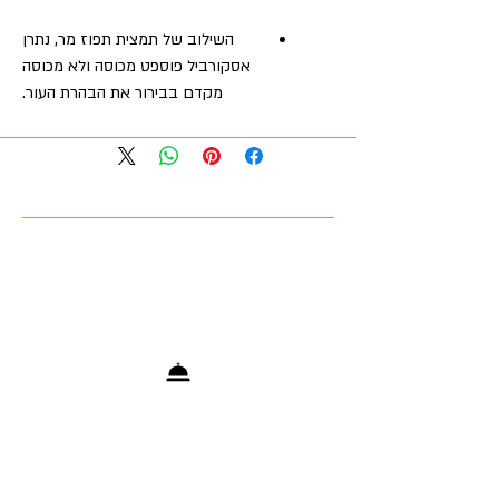
השילוב של תמצית תפוז מר, נתרן
אסקורביל פוספט מכוסה ולא מכוסה
מקדם בבירור את הבהרת העור.
מספק לחות אינטנסיבית לעור.
השפעה נוגדת חמצון חזקה.
ויטמין C הוא חלק בלתי נפרד מתהליך
ייצור הקולגן למניעה וטיפול בהזדקנות
העור.
VITA C הוא סרום מתקן מרוכז ובריא
לטיפוח העור שמקבל את כוחו משלוש
צורות שונות של ויטמין C. הפעולה
המשולשת העוצמתית של VITA C
קומפלקס משלבת נתרן אסקורביל פוספט
מכוסה, נתרן אסקורביל פוספט לא מכוסה
ותמצית תפוז מר כדי לשפר באופן גלוי את
בהירות העור וגם להגביר את סינתזת
הקולגן. קומפלקס ה-C2C Messenger
הייחודי משפר את התקשורת הבין-תאית