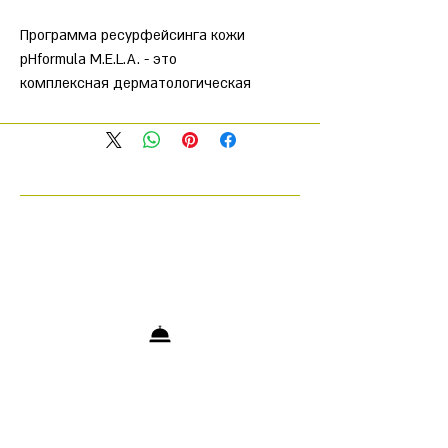
Программа ресурфейсинга кожи
pHformula M.E.L.A. - это
комплексная дерматологическая
система ресурфейсинга кожи,
включающая уникальное
сочетание активных
ингредиентов, разработанных
для борьбы с гиперпигментацией
кожи. Следуя полной программе,
рекомендованной вашим
специалистом по коже pHformula,
вы можете ожидать не только
заметных улучшений, но и
способность обеспечивать
защиту вашей кожи от будущих
повреждений.
A.C.T.I.V.E. formula: