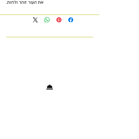
את העור זוהר ולחות.
+972 53-5200903
info@cosmetologytelaviv.com