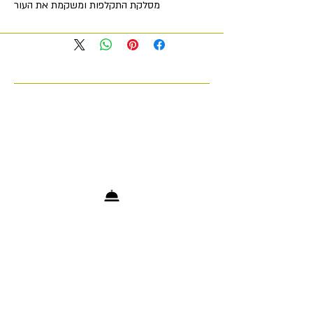
מסלקת התקלפות ומשקמת את העור
לעור מעורב שמן ורגיש משמש גם
לקרקפת לקשקשים.
100 מ"ל - מספיק ל-4 חודשים
אפקטים:
מקל על גירוי ומרגיע דלקת בעור
בעל השפעות חיטוי ואנטי דלקתיות
מנרמל את ייצור החלב, עוזר להסיר
קשקשים סבוריאה, מקל על גירוד
מפעיל את תפקודי ההגנה של העור,
מספק הגנה נוגדת חמצון
מאיץ את התאוששות העור לאחר
פילינג מכני וכימי
+972 53-5200903
info@cosmetologytelaviv.com