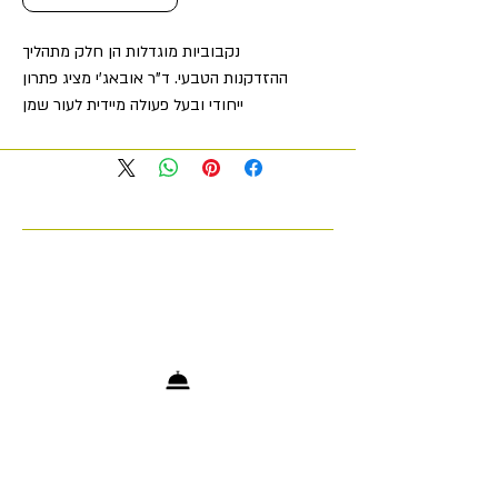
נקבוביות מוגדלות הן חלק מתהליך
ההזדקנות הטבעי. ד"ר אובאג'י מציג פתרון
ייחודי ובעל פעולה מיידית לעור שמן
ונקבובי עם יעילות מוכחת קלינית! סרום
קליל זה מספק פעולה כפולה: הוא מפחית
את מראה הנקבוביות המוגדלות ומסיר
ברק, ומשאיר את העור עם גימור מט.
נפח:
29 גרם.
pH:
≈6.0
פורמולה ייחודית זו מווסתת את הפרשת
הסבום, מנקה נקבוביות ומקטינה את
גודלן, ומחליקה את המיקרו-ההקלה של
העור. תמצית ורד הבר (Rosa Canina)
מסייעת לנרמל את ייצור הסבום, מפחיתה
את כמותו על פני העור, ומעטיפה אותו
באופן מיידי, מפחיתה את מראה