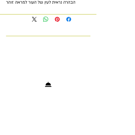
הבהרה נראית לעין של העור למראה זוהר
עדין.
יתרונות
• מספק הגנה ממושכת מפני עקה חמצונית
סביבתית לאורך כל היום.
• מפחית באופן ניכר סימני דלקת רבים
• תומך בחידוש תאים טבעי לבריאות
אופטימלית של העור
• מחזירה מראה נעורים לעור יבש, עמום
ובוגר.
• מטשטש פגמים עם גימור זוהר
הוראות שימוש
יש למרוח על עור נקי. יש להשתמש 1-2
פעמים ביום.
+972 53-5200903
info@cosmetologytelaviv.com