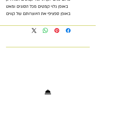
באופן גלוי קמטים מכל הסוגים ומאט
באופן ספציפי את היווצרותם של קווים
וקמטים חדשים.
קומפלקס חדשני של חומרים פעילים
מפחית באופן גלוי את כל סוגי הקמטים
ומנוגד באופן ספציפי את הגורמים
להיווצרותם. פוליסכרידים טבעיים מזרעי
שחור קוצים מהדקים את העור עם
השפעה מיידית לאורך כל היום. המרקם
המשיי במיוחד נספג בצורה מיטבית
ומעניק תחושת טיפוח יוקרתית.
דירוג משתתפי המבחן:
95% אישרו שהעור שלהם נעשה חלק
יותר לאחר השימוש הראשון*
100% אישרו שהעור הפך אלסטי יותר
לאחר השימוש הראשון*
* מחקר עצמאי. מספר משתתפים: 37. מין:
נקבה.