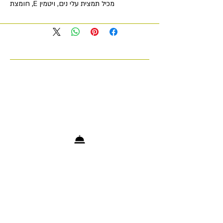
מכיל תמצית עלי נים, ויטמין E, חומצת
לימון טבעית, גליצרין. מעניק לחות, מרגיע,
מקל על דלקות, מרכך ומשקם את העור.
יש לו תכונות אנטי דלקתיות,
אנטיבקטריאליות ונוגדות חמצון. מחזק
את דפנות כלי הדם, נלחם ברוזציאה. גוון
ומאיר את העור, נלחם בפיגמנטציה.
הוראות שימוש: 3 מ"ל. מרחו סבון על עור
הפנים הלח, עסו ושטפו במים.
+972 53-5200903
info@cosmetologytelaviv.com