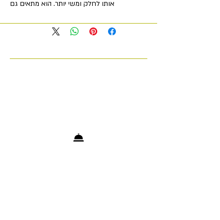
אותו לחלק ומשי יותר. הוא מתאים גם
לטיפוח השיער, ומשאיר אותו רך ומבריק.
ניחוחו הנפלא משאיר ניחוח עדין ועמיד
לאורך זמן על העור. מתאים לכל סוגי העור.
מאפיינים
ארומה
—
תה ירוק ג'ינג'ר
נפח, מ"ל
—
+972 53-5200903
info@cosmetologytelaviv.com