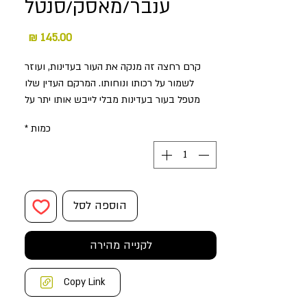
ענבר/מאסק/סנטל
מחיר
קרם רחצה זה מנקה את העור בעדינות, ועוזר
לשמור על רכותו ונוחותו. המרקם העדין שלו
מטפל בעור בעדינות מבלי לייבש אותו יתר על
המידה, בעוד שמנים ומרכיבים לחותיים מסייעים
כמות
*
בשמירה על חלקות ולחות.
מאפיינים
ארומה
הוספה לסל
—
לקנייה מהירה
אמבר מאסק סנטל
Copy Link