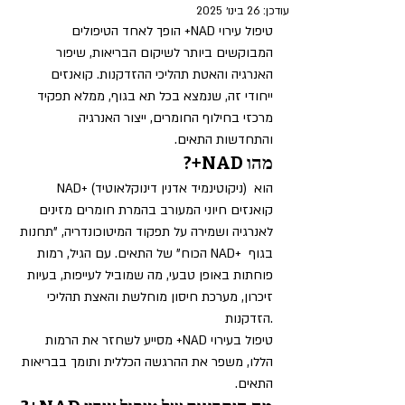
עודכן:
26 בינו׳ 2025
טיפול עירוי NAD+ הופך לאחד הטיפולים 
המבוקשים ביותר לשיקום הבריאות, שיפור 
האנרגיה והאטת תהליכי ההזדקנות. קואנזים 
ייחודי זה, שנמצא בכל תא בגוף, ממלא תפקיד 
מרכזי בחילוף החומרים, ייצור האנרגיה 
והתחדשות התאים.
מהו NAD+?
NAD+ (ניקוטינמיד אדנין דינוקלאוטיד) הוא 
קואנזים חיוני המעורב בהמרת חומרים מזינים 
לאנרגיה ושמירה על תפקוד המיטוכונדריה, "תחנות 
הכוח" של התאים. עם הגיל, רמות NAD+ בגוף 
פוחתות באופן טבעי, מה שמוביל לעייפות, בעיות 
זיכרון, מערכת חיסון מוחלשת והאצת תהליכי 
הזדקנות.
טיפול בעירוי NAD+ מסייע לשחזר את הרמות 
הללו, משפר את ההרגשה הכללית ותומך בבריאות 
התאים.