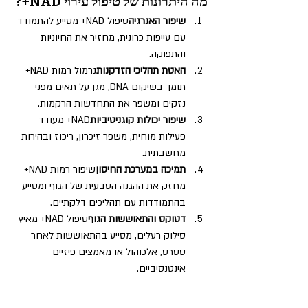
מה היתרונות של טיפול עירוי NAD+?
שיפור האנרגיה
טיפול NAD+ מסייע להתמודד 
עם עייפות כרונית, מחזיר את החיוניות 
והתפוקה.
האטת תהליכי הזדקנות
נרמול רמות NAD+ 
תומך בשיקום DNA, מגן על תאים מפני 
נזקים ומשפר את התחדשות הרקמות.
שיפור יכולות קוגניטיביות
NAD+ מעודד 
פעילות מוחית, משפר זיכרון, ריכוז ובהירות 
מחשבתית.
תמיכה במערכת החיסון
שיפור רמות NAD+ 
מחזק את ההגנה הטבעית של הגוף ומסייע 
בהתמודדות עם תהליכים דלקתיים.
דטוקס והתאוששות הגוף
טיפול NAD+ מאיץ 
סילוק רעלים, מסייע בהתאוששות לאחר 
סטרס, אלכוהול או מאמצים פיזיים 
אינטנסיביים.