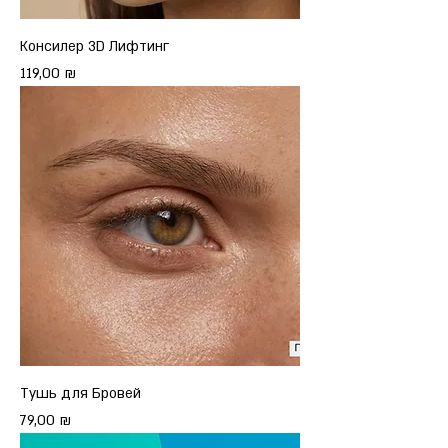
Консилер 3D Лифтинг
Цена
119,00 ₪
Тушь для Бровей
Цена
79,00 ₪