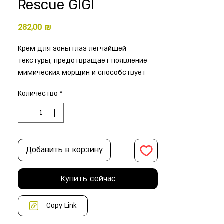
Rescue GIGI
Цена
282,00 ₪
Крем для зоны глаз легчайшей
текстуры, предотвращает появление
мимических морщин и способствует
осветлению темных кругов. Содержит
Количество
*
комбинацию гидратантов, витаминов,
кофеина и комплекс
биотехнологических компонентов
природного происхождения,
создающих защитную систему,
Добавить в корзину
препятствующую образованию морщин
и потере природной влаги. Ускоряет
Купить сейчас
микроциркуляцию в капиллярах и
уменьшает воспалительные процессы.
Для использования утром и вечером в
Copy Link
качестве первого этапа до нанесения