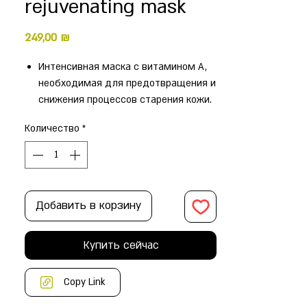
rejuvenating mask
Цена
249,00 ₪
Интенсивная маска с витамином A,
необходимая для предотвращения и
снижения процессов старения кожи.
Мощный антиоксидант,
Количество
*
способствующий стимуляции
регенерации клеток и созданию
здоровой сияющей кожи.
Перестраивает барьер кожи,
придавая ей более гладкий внешний
Добавить в корзину
вид.
Придает коже ощущение
Купить сейчас
увлажненности и оживления.
Интенсивная омолаживающая маска,
Copy Link
которая способствует стимуляции