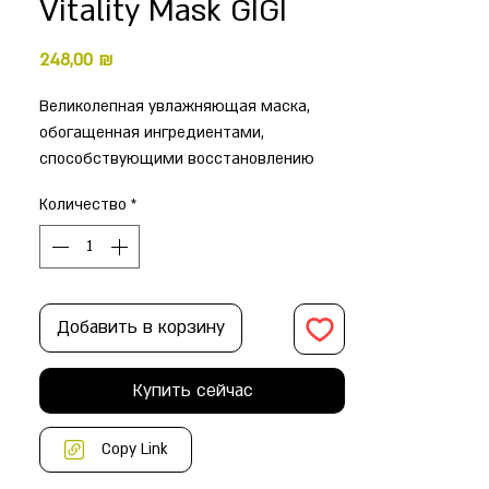
Vitality Mask GIGI
Цена
248,00 ₪
Великолепная увлажняющая маска,
обогащенная ингредиентами,
способствующими восстановлению
поврежденной кожи и созданию
Количество
*
резервов для поддержания
оптимального гидробаланса и
функционирования кожи. Содержит
уникальный комплекс, преобразующий
свет в энергию. Капсулы с экстрактом
Добавить в корзину
водорослей и пептидами стимулируют
выработку жизненно важной энергии,
Купить сейчас
необходимой для регенерации
коллагеновых волокон. Маска активно
борется с морщинками, активизирует
Copy Link
внутренние резервы кожи,