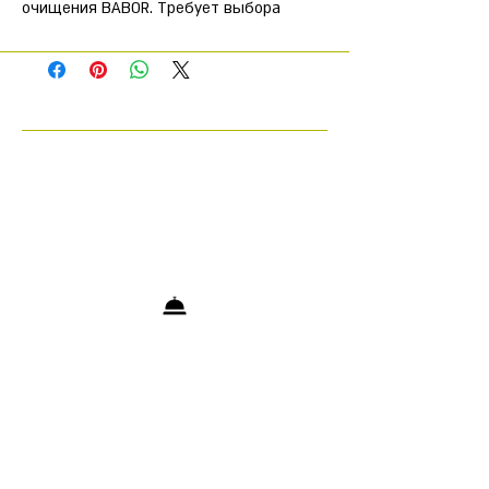
очищения BABOR. Требует выбора
Фитобустера по типу и состоянию
кожи. Соло применяется для
снятия макияжа с глаз и губ.
Подходит для демакияжа.
Оптимальная подготовка кожи
к уходу.
Фитокомплексы,
разработанные в соответствии
с индивидуальным типом
кожи, обеспечивают
аромакологическое
воздействие и уход уже на
этапе очищения.
Не требуется применение
тоника.
+972 53-5200903
Результат:
нежная, смягченная
info@cosmetologytelaviv.com