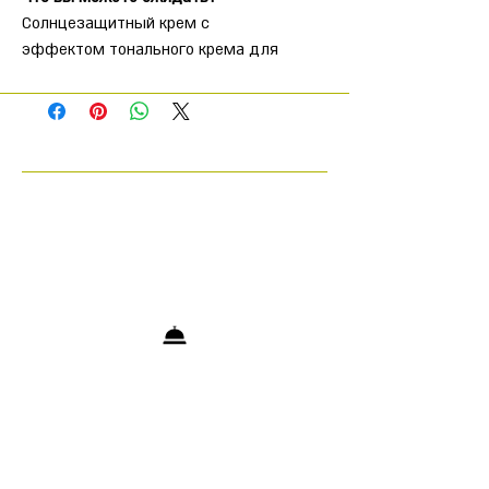
Солнцезащитный крем с
эффектом тонального крема для
ежедневного использования.
Обеспечивает широкую и
высокую защиту от вредных
солнечных лучей UVA и UVB.
Имеет легкую текстуру,
оставляющую кожу мягкой и
приятной на ощупь.
Подходит ли продукт вам?
Серия предназначена для
широкого круга потребителей.
Инструкция по применению
продукта:
Нанести первое количество
средства перед выходом на
солнце. Рекомендуется нанести
дважды подряд, чтобы создать