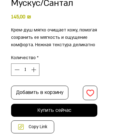
Мускус/Сантал
Цена
145,00 ₪
Крем-душ мягко очищает кожу, помогая
сохранить ее мягкость и ощущение
комфорта. Нежная текстура деликатно
ухаживает за кожей, не пересушивая
Количество
*
ее, а масла и увлажняющие
компоненты способствуют
поддержанию гладкости и
увлажненности кожи.
Характеристики
Добавить в корзину
Аромат
—
Купить сейчас
Амбра Мускус Сантал
Объем, мл
Copy Link
—