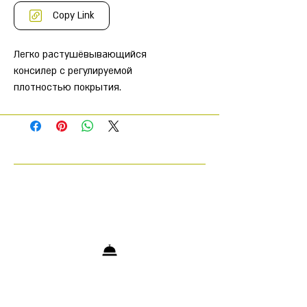
Copy Link
Легко растушёвывающийся
консилер с регулируемой
плотностью покрытия.
Выравнивает тон кожи,
маскирует несовершенства;
маскирует тёмные круги вокруг
глаз и другие несовершенства,
не забиваясь в морщинки;
создает мгновенный лифтинг–
эффект: кожа вокруг глаз
выглядит моложе, взгляд
становится более открытым;
может использоваться для
моделирования контуров лица
(контуринга).