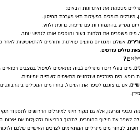
רליים מספקת את היתרונות הבאים:
.
 מינרלים תומכים בפעילות תאי מערכת החיסון.
זיום מסייע בהתמודדות עם עייפות כרונית ולחץ.
 מים משפרים את הלחות בעור והופכים אותו לגמיש יותר.
ירים.
 אשלגן ומגנזיום מונעים עוויתות ותורמים להתאוששות לאחר פע
ת נוזלים עודפים.
ליים?
ים.
 מים בעלי ריכוז מינרלים גבוה מתאימים לטיפול במצבים רפואיים מ
רופא. מים מינרליים שולחניים מתאימים לשתייה יומיומית.
יים.
 אם ברצונכם לשפר את העיכול, בחרו מים המכילים ביקרבונטים.
ידן.
קה טבעי ומרענן, אלא גם מקור חיוני למינרלים הדרושים לתפקוד תקין
כולה לשפר את חילוף החומרים, לתמוך בבריאות ולהעלות את איכות הח
חשוב לבחור מים מינרליים המתאימים לצרכים האישיים שלכם ולזכור 