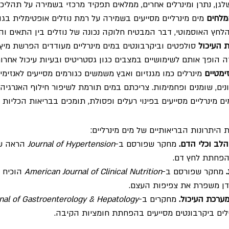
שלגן, נתרן ומינרלים אחרים, ממלאים תפקיד מרכזי בשמירה על תהליכי
מלחים 
מים מינרליים מסייעים בשמירה על רמת נוזלים אופטימלית בגוף
לחץ האוסמוטי, דבר המבטיח חלוקה נכונה של נוזלים בין התאים וה
 העיכול 
סולפטים וביקרבונטים במים מינרליים מעודדים הפרשת מיץ
ה הופך אותם לשימושיים במצבים כגון גסטריטיס ובעיות עיכול אחרות
מטיים 
מינרלים כמו מגנזיום ואבץ משמשים כגורמים מסייעים לאנזימי
ים, שומנים ופחמימות. צריכתם במים תורמת לשיפור חילוף האנרגיה.
ים מינרליים מסייעים בפינוי רעלים ופסולת, תומכים בבריאות הכליות 
יתרונות הבריאותיים של מים מינרליים:
לב וכלי הדם.
 מחקר שפורסם ב-
Journal of Hypertension
 הראה ש
בהפחתת לחץ דם.
 מחקר שפורסם ב-
American Journal of Clinical Nutrition
 הוכיח 
דן משפרת את צפיפות העצם.
ערכת העיכול.
 מחקרים ב-
nal of Gastroenterology & Hepatology
ים ביקרבונטים מסייעים בהפחתת חומציות הקיבה.