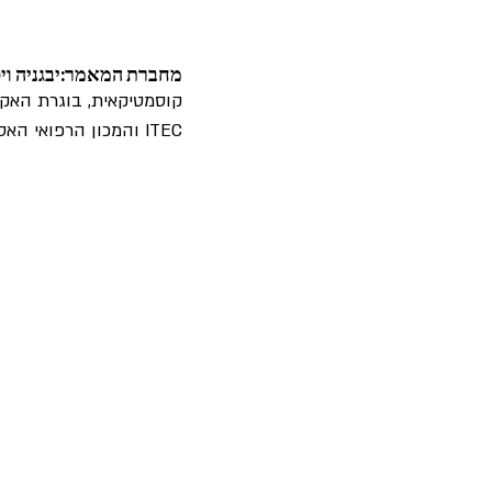
מחברת המאמר:יבגניה וי
קוסמטיקאית, בוגרת האקד
ITEC והמכון הרפואי האסתטי DRK במוסקבה.