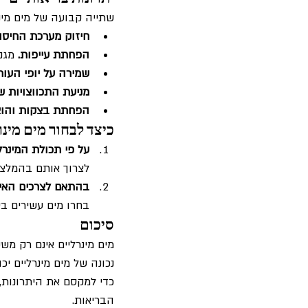
שתייה קבועה של מים מינ
חיזוק מערכת החיסון
הפחתת עייפות.
 מגנ
שמירה על יופי העור.
מניעת התכווצויות שר
הפחתת בצקות והוצא
כיצד לבחור מים מינר
על פי תכולת המינרל
לצרוך אותם בהמלצת 
בהתאם לצרכים האיש
בחרו מים עשירים בס
סיכום
מים מינרליים אינם רק מש
נכונה של מים מינרליים י
כדי למקסם את היתרונות, 
הבריאות.