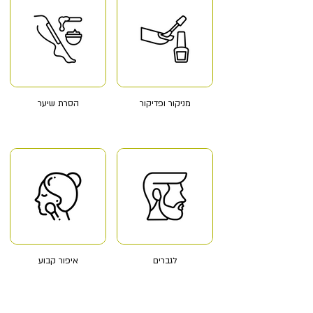
מניקור ופדיקור
הסרת שיער
לגברים
איפור קבוע