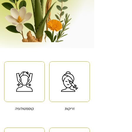
лет врачебного стажа
специалистов в штате
9000
549
постоянных клиентов
услуг в одном месте
זריקות
קוסמטולוגיה