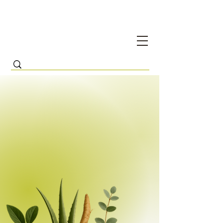
Modern medical approach
to cosmetic procedures
20
26